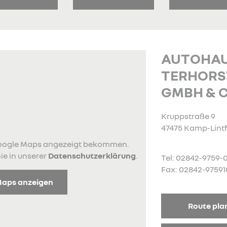
AUTOHA
TERHORS
GMBH & 
Kruppstraße 9
47475 Kamp-Lintf
 Google Maps angezeigt bekommen.
ie in unserer
Datenschutzerklärung
.
Tel: 02842-9759-
Fax: 02842-97591
Maps anzeigen
Route pla