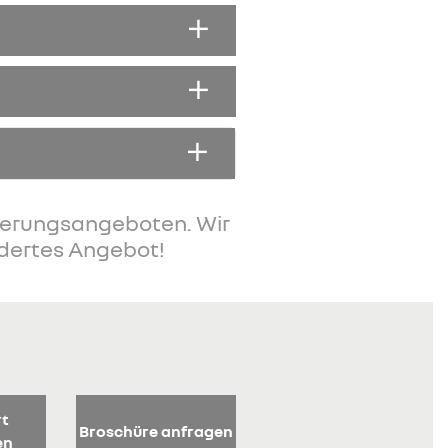
zierungsangeboten. Wir
idertes Angebot!
rt
Broschüre anfragen
en