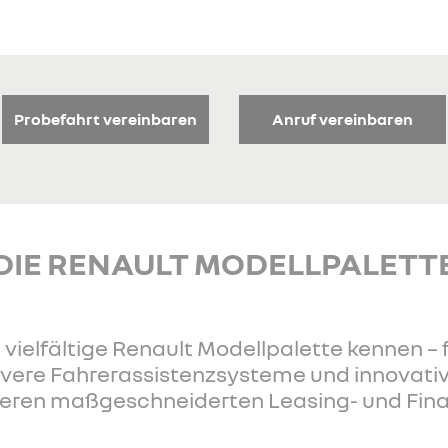
Probefahrt vereinbaren
Anruf vereinbaren
DIE RENAULT MODELLPALETT
 vielfältige Renault Modellpalette kennen – f
levere Fahrerassistenzsysteme und innovati
nseren maßgeschneiderten Leasing- und Fi