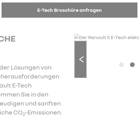
E-Tech Broschüre anfragen
Mehr
 erfahren
SCHE
e der Lösungen von
ätsherausforderungen
ault E-Tech
ommen Sie in den
reudigen und sanften
liche CO
-Emissionen.
2