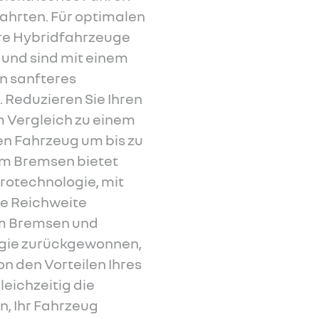
fahrten. Für optimalen
re Hybridfahrzeuge
 und sind mit einem
n sanfteres
 Reduzieren Sie Ihren
m Vergleich zu einem
en Fahrzeug um bis zu
em Bremsen bietet
rotechnologie, mit
che Reichweite
m Bremsen und
gie zurückgewonnen,
on den Vorteilen Ihres
leichzeitig die
n, Ihr Fahrzeug