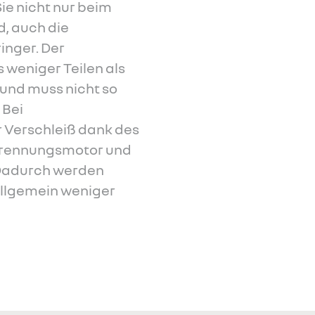
ie nicht nur beim
, auch die
inger. Der
 weniger Teilen als
und muss nicht so
 Bei
r Verschleiß dank des
brennungsmotor und
 Dadurch werden
llgemein weniger