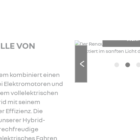
 erfahren
Mehr
ELLE VON
em kombiniert einen
i Elektromotoren und
dem vollelektrischen
rid mit seinem
 Effizienz. Die
unserer Hybrid-
prechfreudige
elektrisches Fahren