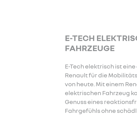
Mehr
E-TECH ELEKTRI
 erfahren
FAHRZEUGE
E-Tech elektrisch ist ein
Renault für die Mobilit
von heute. Mit einem Ren
elektrischen Fahrzeug k
Genuss eines reaktionsf
Fahrgefühls ohne schäd