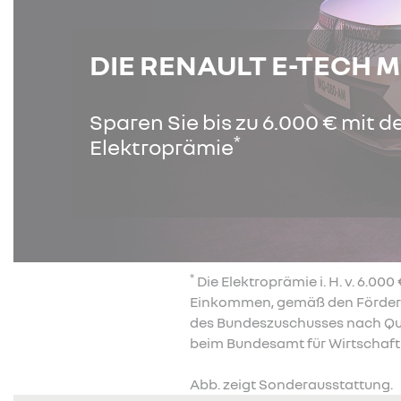
DIE RENAULT E-TECH 
Sparen Sie bis zu 6.000 € mit d
*
Elektroprämie
*
Die Elektroprämie i. H. v. 6.0
Einkommen, gemäß den Förderri
des Bundeszuschusses nach Qual
beim Bundesamt für Wirtschaft 
Abb. zeigt Sonderausstattung.