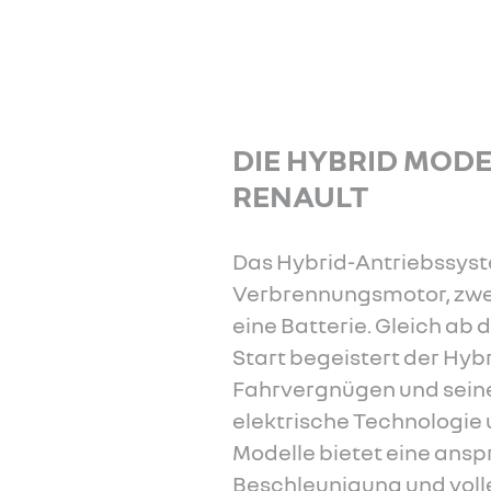
 erfahren
Mehr
DIE HYBRID MOD
RENAULT
Das Hybrid-Antriebssyst
Verbrennungsmotor, zwe
eine Batterie. Gleich ab 
Start begeistert der Hyb
Fahrvergnügen und seiner
elektrische Technologie 
Modelle bietet eine ans
Beschleunigung und voll