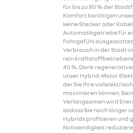
für bis zu 80 % der Stadt
Komfort benötigen unse
keine Stecker oder Kabel
Automatikgetriebe für ei
Fahrgefühl ausgestattet.
Verbrauch in der Stadt i
rein kraftstoffbetrieben
40 %. Dank regenerativ
unser Hybrid-Motor Elekt
der Sie Ihre vollelektris
maximieren können. Bei
Verlangsamen wird Ener
sodass Sie noch länger v
Hybrids profitieren und g
Notwendigkeit reduziere