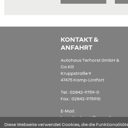
KONTAKT &
ANFAHRT
Autohaus Terhorst GmbH &
Co.KG
Kruppstraße 9
47475 Kamp-Lintfort
Tel.: 02842-9759-0
Fax.: 02842-975910
E-Mail:
bernd.terhorst@renault-
terhorst.de
Diese Webseite verwendet Cookies, die die Funktionalitäte